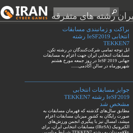
یران رشته های متفرقه
براکت و زمانبندی مسابقات
انتخابی IeSF2019 رشته
TEKKEN7
ابل توجه تمامی شرکت‌کنندگان در رشته تکن،
مسابقات انتخابی ایران جهت اعزام به مسابقات
جهانی IeSF 2019 در روز جمعه مورخ هشتم
شهریورماه در سالن آکادمی......
جوایز مسابقات انتخابی
IeSF2019 رشته TEKKEN7
مشخص شد
مطابق سال‌های گذشته که قهرمان مسابقات به
صورت رایگان به کشور میزبان مسابقات اعزام
میشد، امسال نیز با پیگیری انجمن ورزش‌های
الکترونیک (IReSA) مسابقات انتخابی ایران، برای
علاقه‌مندان به رشته TEKKEN7 شرایط مناسبی