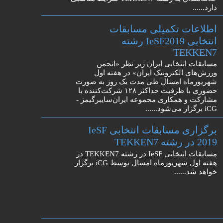
دارد......
اطلاعات تکمیلی مسابقات
انتخابی IeSF2019 رشته
TEKKEN7
مسابقات انتخابی ایران زیر نظر «انجمن
ورزش‌های الکترونیک ایران» در هفته اول
شهریورماه امسال طی مدت یک روز به صورت
حضوری با ظرفیت حداکثر ۱۲۸ شرکت‌کننده با
مشارکت و همکاری مجموعه ایران‌سایبرگیمز -
iCG برگزار می‌شود......
برگزاری مسابقات انتخابی IeSF
2019 در رشته TEKKEN7
مسابقات انتخابی IeSF در رشته TEKKEN7 در
هفته اول شهریورماه امسال توسط iCG برگزار
خواهد شد......