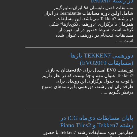
در رشته Tekken7
مسابقات فصل تابستان ۹۸ ایران‌سایبرگیمز
شامل اولین دوره مسابقات TeamBattle در ایران
در رشته Tekken7 می‌باشد. این مسابقات
همزمان با برگزاری "دورهمی تکن‌بازها" شکل
گرفته است. شرط حضور در این دوره از
مسابقات، ثبت‌نام در دورهمی عنوان شده
است......
دورهمی TEKKEN7 بازها
(مسابقات EVO2019)
تورنمنت EVO امسال برای علاقه‌مندان به بازی
Tekken7 عنوان مهم و جذابیست که در نظر داریم
با توجه به جدول برگزاری این رویداد، برای
طرفداران این رشته، دورهمی با برنامه‌های متنوع
درنظر بگیریم......
پایان مسابقات دی‌ماه iCG در
رشته Tekken7 و Piano Tiles2
چهارمین دوره مسابقات رشته Tekken7 با حضور